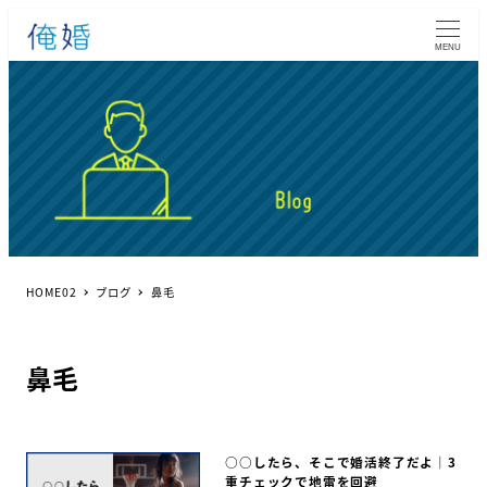
MENU
HOME02
ブログ
鼻毛
鼻毛
○○したら、そこで婚活終了だよ｜3
重チェックで地雷を回避