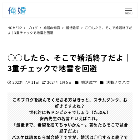
MENU
HOME02
ブログ
婚活の知識
婚活雑学
○○したら、そこで婚活終了だ
よ｜3重チェックで地雷を回避
○○したら、そこで婚活終了だよ｜
3重チェックで地雷を回避
カテゴリー
カテゴリー
2023年7月11日
2024年1月5日
婚活雑学
活動ノウハウ
投稿日
更新日
このブログを読んでくださる方はきっと、スラムダンク、お
好きですよね？
世代的にもドンピシャでしょう（たぶん）
安西先生の名言といえばこれ。
「最後まで、希望を捨てちゃいかん…。諦めたらそこで試合
終了だよ」
バスケは諦めたら試合終了ですが、婚活は○○すると終了で