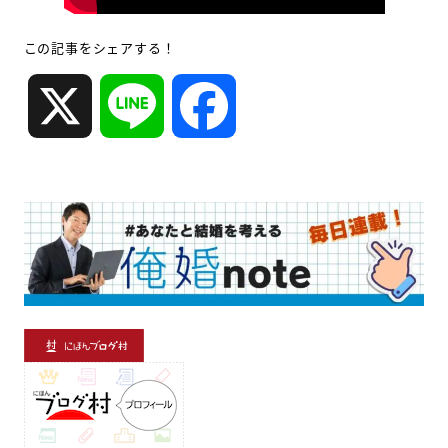
この記事をシェアする！
X
L
F
i
a
n
c
e
e
b
o