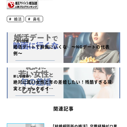
o
婚活
鼻毛
k
古い投稿
婚活デートで映画にいくな 〜NGデートの代表
例〜
新しい投稿
絶対に若い女性と年の差婚したい！残酷すぎる現
実とチェックポイ…
関連記事
【結婚相談所の婚活】交際経験ゼロ男