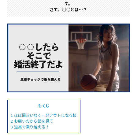
す。
さて、○○とは…？
もくじ
1
ほぼ間違いなく一発アウトになる技
2
お願いだから鏡を見て
3
道具で乗り越える！