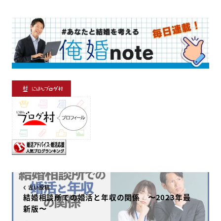
i
a
n
c
e
e
b
o
o
古い投稿
k
結婚相談所での婚活と年収の関係 〜2023年最
新版〜