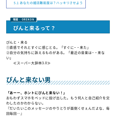
5.1
あなたの婚活難易度は？ハッキリさせよう
ぴんと来るって？
ぴんと・来る
①直感でそれとすぐに感じとる。「すぐに−・来た」
②自分の気持ちに訴えるものがある。「最近の音楽は−・来な
い」
≪スーパー大辞林3.0≫
ぴんと来ない男
「あーー、ホントにぴんと来ない！」
おもわずスマホをベッドに投げ出した。もう何人と自己紹介を交
わしたのかわからない。
『だいたいこのメッセージのやりとりが面倒くせぇんだよな、毎
回毎回…』