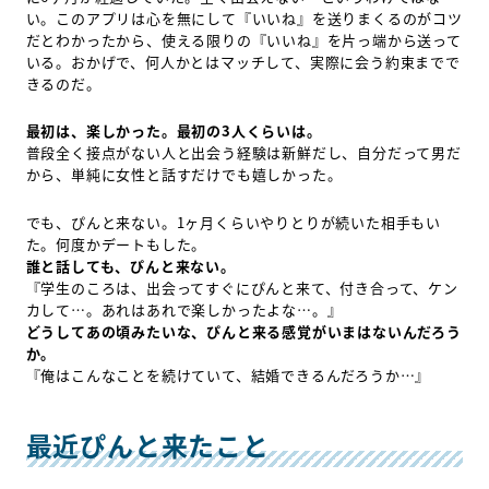
い。このアプリは心を無にして『いいね』を送りまくるのがコツ
だとわかったから、使える限りの『いいね』を片っ端から送って
いる。おかげで、何人かとはマッチして、実際に会う約束までで
きるのだ。
最初は、楽しかった。最初の3人くらいは。
普段全く接点がない人と出会う経験は新鮮だし、自分だって男だ
から、単純に女性と話すだけでも嬉しかった。
でも、ぴんと来ない。1ヶ月くらいやりとりが続いた相手もい
た。何度かデートもした。
誰と話しても、ぴんと来ない。
『学生のころは、出会ってすぐにぴんと来て、付き合って、ケン
カして…。あれはあれで楽しかったよな…。』
どうしてあの頃みたいな、ぴんと来る感覚がいまはないんだろう
か。
『俺はこんなことを続けていて、結婚できるんだろうか…』
最近ぴんと来たこと