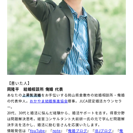
【書いた人】
岡隆平 結婚相談所 俺婚 代表
あなたの
上昇気流婚
をお手伝いする岡山県倉敷市の結婚相談所・俺婚
の代表仲人。
おかやま結婚推進協会
理事。JLCA認定婚活カウンセラ
ー。
20代、30代と婚活に悩んだ経験から、婚活サポートを志す。得意分野
は問題解決思考。経営コンサルタント大前研一氏の元で学んだ問題解
決手法を活かし、婚活に励む皆さんを応援いたします。
情報発信は『
YouTube
』『
note
』『
俺婚ブログ
』『
IBJブログ
』『
俺