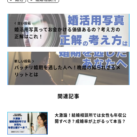
k
古い投稿
婚活用写真ってお金かける価値あるの？考え方の
正解はこれ！
新しい投稿
バッチリ婚期を逃した人へ！晩婚の知られざるメ
リットとは
関連記事
大激論！結婚相談所では女性も年収公
開すべき？成婚率が上がるって本当？