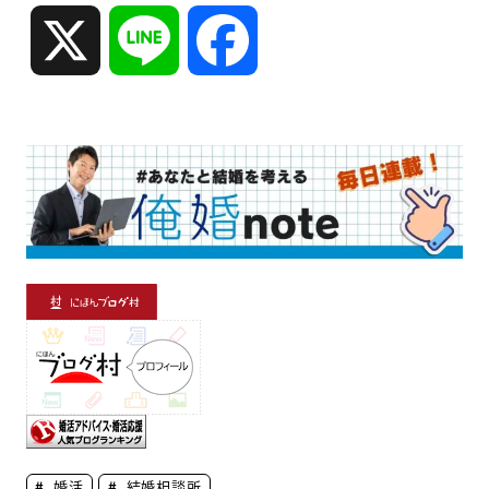
X
L
F
i
a
n
c
e
e
b
o
o
婚活
結婚相談所