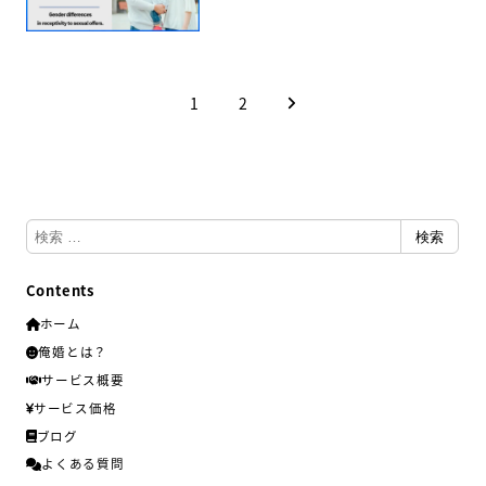
投
1
2
稿
の
ペ
ー
検
検索
ジ
索
送
Contents
り
ホーム
俺婚とは？
サービス概要
サービス価格
ブログ
よくある質問