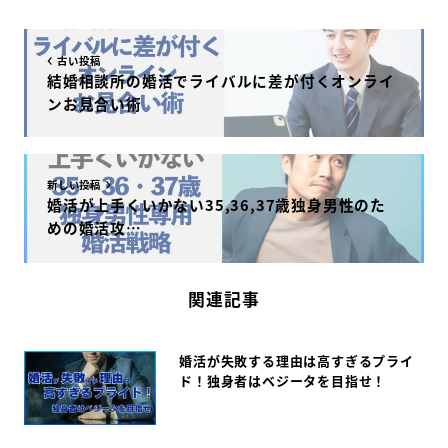
k
古い投稿
結婚相談所の婚活でライバルに差が付くオンライ
ンお見合い術
新しい投稿
婚活が上手くいかない35,36,37歳独身男性のた
めの婚活攻…
関連記事
婚活が失敗する理由は高すぎるプライ
ド！独身者はベジータを目指せ！