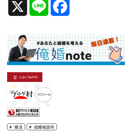
X
L
F
i
a
n
c
e
e
b
o
o
婚活
結婚相談所